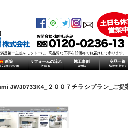
モガミ住研株式会社
ご満足第一主義をモットーに、高品質な工事を低価格でお届けして参ります。
新築
リフォームの流れ
施工事例
商品一覧
EW
 Construction
How to
Works
Reform Menu
rumi JWJ0733K4_２００７チラシプラン_