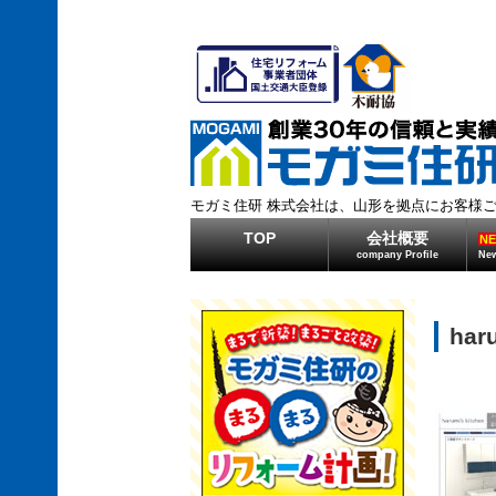
モガミ住研 株式会社は、山形を拠点にお客様
TOP
会社概要
N
company Profile
New
ha