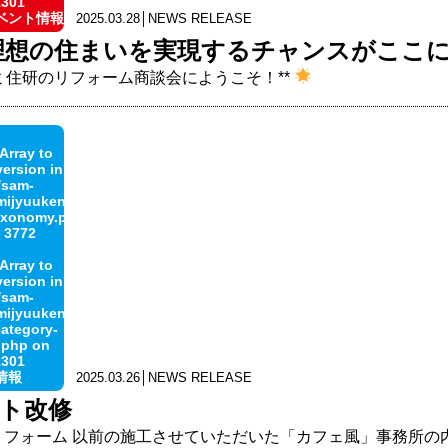
1301
ベント情報
2025.03.28│NEWS RELEASE
想の住まいを実現するチャンスがここに
ガミ住研のリフォーム商談会にようこそ！**
 Array to
version in
/sam-
jyuuken.co.jp/public_html/wp-
taxonomy.php
e
3772
 Array to
version in
/sam-
jyuuken.co.jp/public_html/wp-
category-
.php
on
1301
情報
2025.03.26│NEWS RELEASE
ト改修
フォーム 以前の施工させていただいた「カフェ風」事務所の内装で