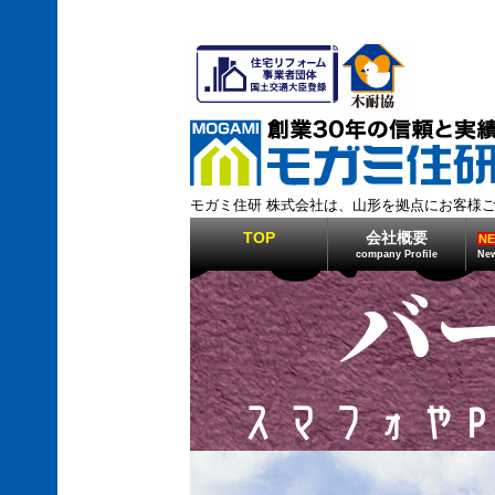
モガミ住研 株式会社は、山形を拠点にお客様
TOP
会社概要
N
company Profile
New