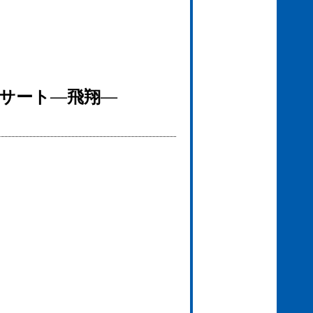
ンサート―飛翔―