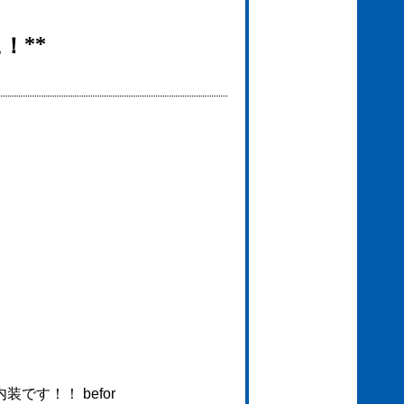
！**
す！！ befor