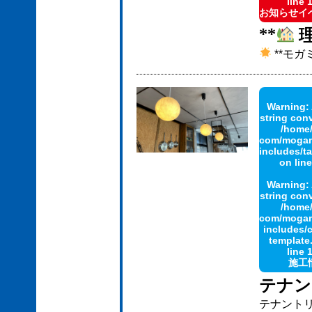
line
お知らせイ
**
理
**モ
Warning
:
string con
/home
com/mogami
includes/
on lin
Warning
:
string con
/home
com/mogami
includes/
template
line
施工
テナン
テナントリ