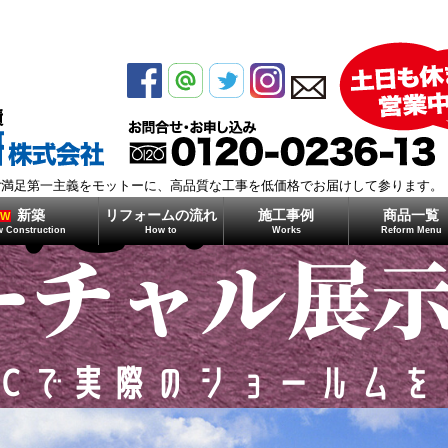
モガミ住研株式会社
ご満足第一主義をモットーに、高品質な工事を低価格でお届けして参ります。
新築
リフォームの流れ
施工事例
商品一覧
EW
 Construction
How to
Works
Reform Menu