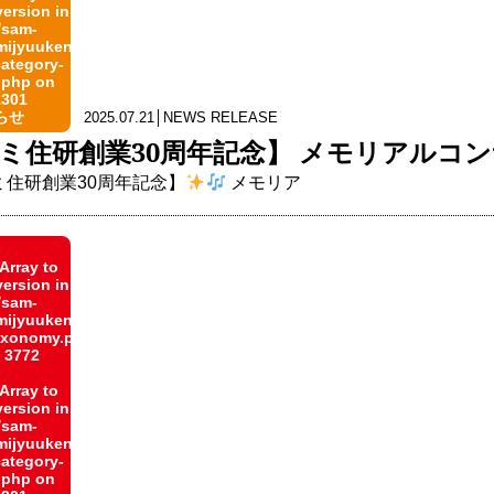
version in
/sam-
jyuuken.co.jp/public_html/wp-
category-
.php
on
1301
らせ
2025.07.21│NEWS RELEASE
ミ住研創業30周年記念】 メモリアルコ
ミ住研創業30周年記念】
メモリア
 Array to
version in
/sam-
jyuuken.co.jp/public_html/wp-
taxonomy.php
e
3772
 Array to
version in
/sam-
jyuuken.co.jp/public_html/wp-
category-
.php
on