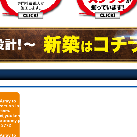
 Array to
version in
/sam-
jyuuken.co.jp/public_html/wp-
taxonomy.php
e
3772
 Array to