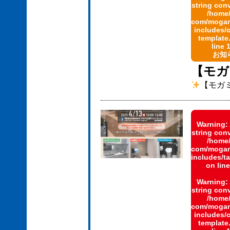
string con
/home
com/mogami
includes/
template
line
お知
【モガ
【モガ
Warning
:
string con
/home
com/mogami
includes/
on lin
Warning
:
string con
/home
com/mogami
includes/
template