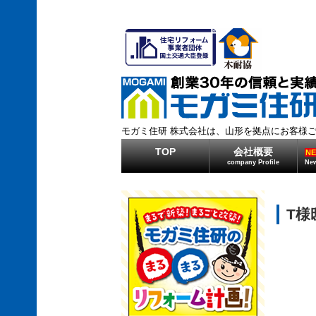
モガミ住研 株式会社は、山形を拠点にお客様
TOP
会社概要
N
company Profile
New
T様