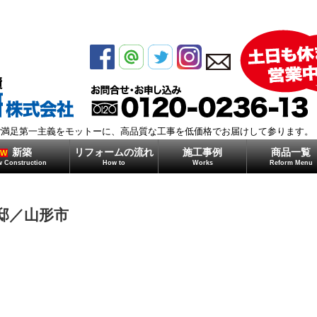
モガミ住研株式会社
ご満足第一主義をモットーに、高品質な工事を低価格でお届けして参ります。
新築
リフォームの流れ
施工事例
商品一覧
EW
 Construction
How to
Works
Reform Menu
邸／山形市