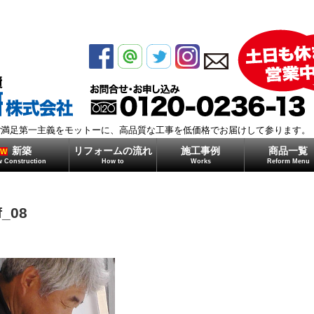
モガミ住研株式会社
ご満足第一主義をモットーに、高品質な工事を低価格でお届けして参ります。
新築
リフォームの流れ
施工事例
商品一覧
EW
 Construction
How to
Works
Reform Menu
f_08