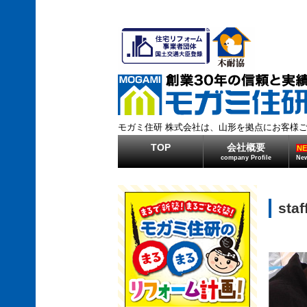
モガミ住研 株式会社は、山形を拠点にお客様
TOP
会社概要
N
company Profile
New
staf