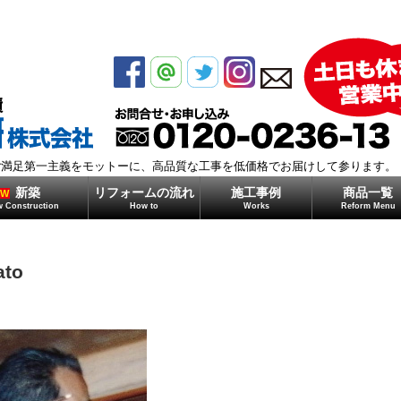
モガミ住研株式会社
ご満足第一主義をモットーに、高品質な工事を低価格でお届けして参ります。
新築
リフォームの流れ
施工事例
商品一覧
EW
 Construction
How to
Works
Reform Menu
ato