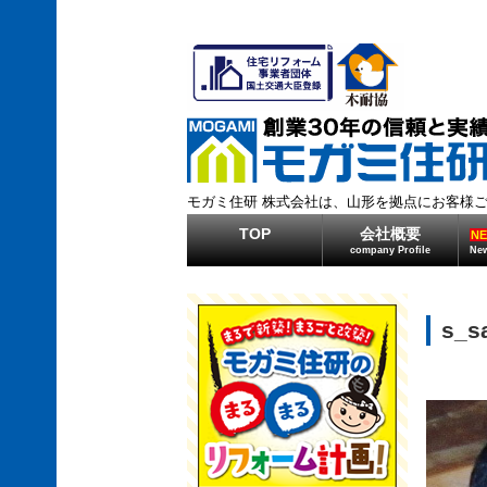
モガミ住研 株式会社は、山形を拠点にお客様
TOP
会社概要
N
company Profile
New
s_s