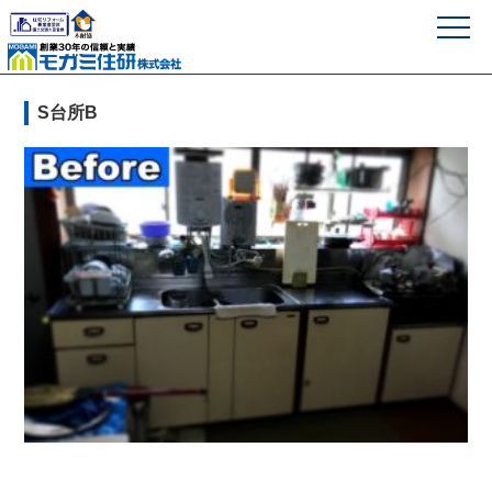
モガミ住研株式
S台所B