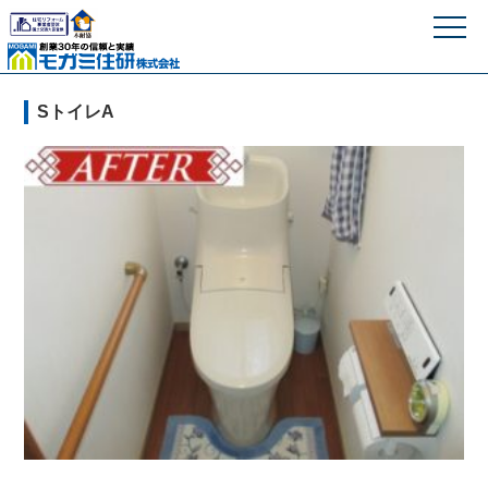
モガミ住研株式
SトイレA