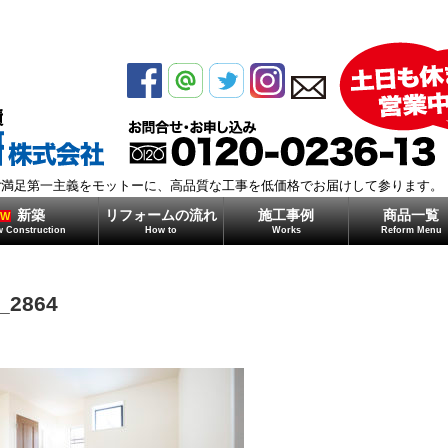
モガミ住研株式会社
ご満足第一主義をモットーに、高品質な工事を低価格でお届けして参ります。
新築
リフォームの流れ
施工事例
商品一覧
EW
 Construction
How to
Works
Reform Menu
_2864