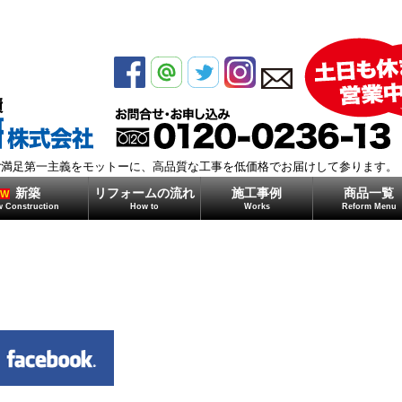
モガミ住研株式会社
ご満足第一主義をモットーに、高品質な工事を低価格でお届けして参ります。
新築
リフォームの流れ
施工事例
商品一覧
EW
 Construction
How to
Works
Reform Menu