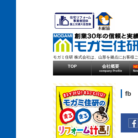
モガミ住研 株式会社は、山形を拠点にお客様
TOP
会社概要
N
company Profile
New
fb