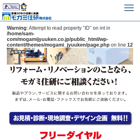
モガミ住研株式
Warning
: Attempt to read property "ID" on int in
/home/sam-
com/mogamijyuuken.co.jp/public_html/wp-
content/themes/mogami_jyuuken/page.php
on line
12