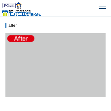
モガミ住研株式
after