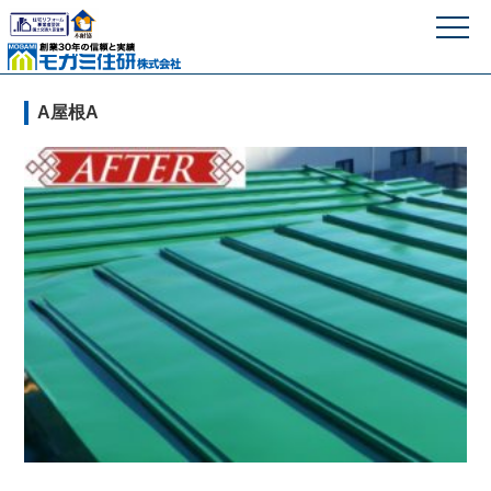
モガミ住研株式
A屋根A