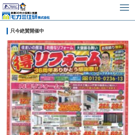
モガミ住研株式
只今絶賛開催中