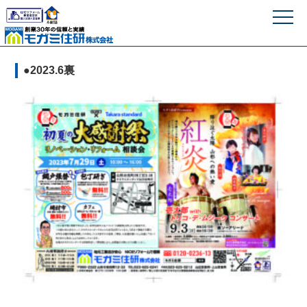
モガミ住研株式
●2023.6裏