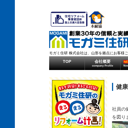
モガミ住研 株式会社は、山形を拠点にお客様
TOP
会社概要
N
company Profile
New
健康
社員の
を図り