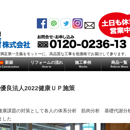
モガミ住研株式会社
ご満足第一主義をモットーに、高品質な工事を低価格でお届けして参ります。
新築
リフォームの流れ
施工事例
商品一覧
EW
 Construction
How to
Works
Reform Menu
優良法人2022健康ＵＰ施策
健康課題の対策として各人の体系分析 筋肉分析 基礎代謝分
ました