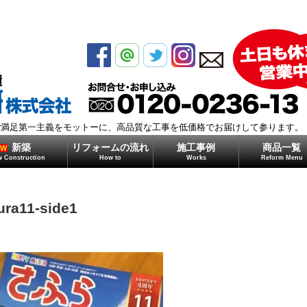
モガミ住研株式会社
ご満足第一主義をモットーに、高品質な工事を低価格でお届けして参ります。
新築
リフォームの流れ
施工事例
商品一覧
EW
 Construction
How to
Works
Reform Menu
ura11-side1