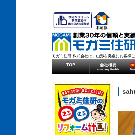
モガミ住研 株式会社は、山形を拠点にお客様
TOP
会社概要
N
company Profile
New
sah