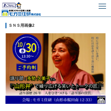
モガミ住研株式
ＳＮＳ用画像2