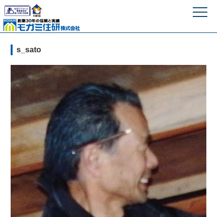
モガミ住研株式
s_sato