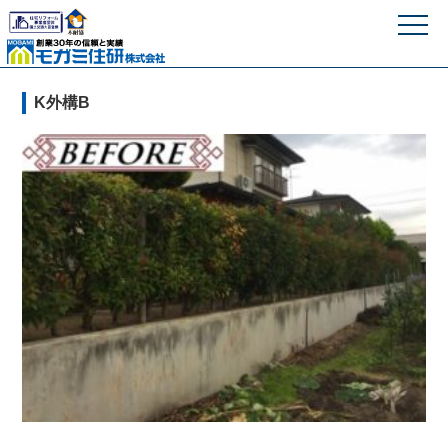
モガミ住研株式
K外構B