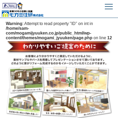
モガミ住研株式
Warning
: Attempt to read property "ID" on int in
/home/sam-
com/mogamijyuuken.co.jp/public_html/wp-
content/themes/mogami_jyuuken/page.php
on line
12