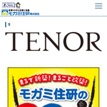
モガミ住研株式
9